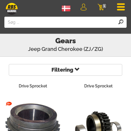
Men
1
Login
Indkøbskurv
Gears
Jeep
Grand Cherokee (ZJ/ZG)
Filtering
Drive Sprocket
Drive Sprocket