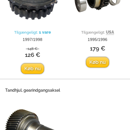
1 vare
USA
Tilgængeligt:
Tilgængeligt:
1997/1998
1995/1996
179 €
148 €
126 €
Køb nu
Køb nu
Tandhjul, gearindgangsaksel