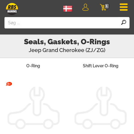
Men
1
Login
Indkøbskurv
Seals, Gaskets, O-Rings
Jeep
Grand Cherokee (ZJ/ZG)
O-Ring
Shift Lever O-Ring