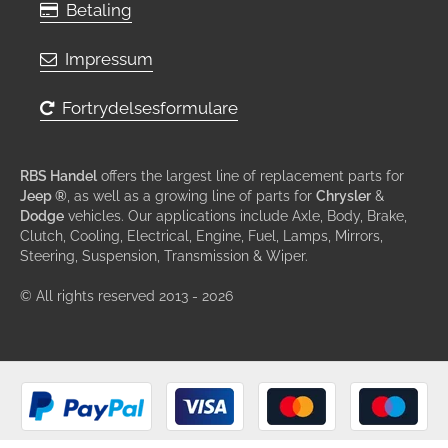
Betaling
Impressum
Fortrydelsesformulare
RBS Handel
offers the largest line of replacement parts for
Jeep ®
, as well as a growing line of parts for
Chrysler
&
Dodge
vehicles. Our applications include Axle, Body, Brake,
Clutch, Cooling, Electrical, Engine, Fuel, Lamps, Mirrors,
Steering, Suspension, Transmission & Wiper.
© All rights reserved 2013 - 2026