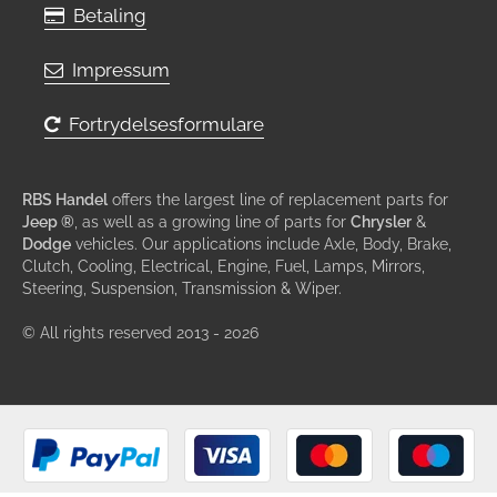
Betaling
Impressum
Fortrydelsesformulare
RBS Handel
offers the largest line of replacement parts for
Jeep ®
, as well as a growing line of parts for
Chrysler
&
Dodge
vehicles. Our applications include Axle, Body, Brake,
Clutch, Cooling, Electrical, Engine, Fuel, Lamps, Mirrors,
Steering, Suspension, Transmission & Wiper.
© All rights reserved 2013 - 2026