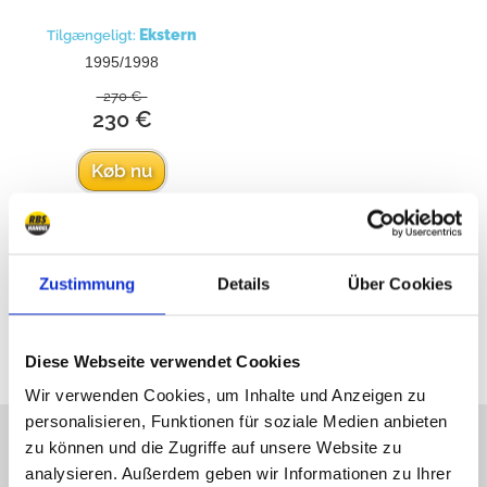
Ekstern
Tilgængeligt:
1995/1998
270 €
230 €
Køb nu
Zustimmung
Details
Über Cookies
alle priser inkl. moms
Diese Webseite verwendet Cookies
Wir verwenden Cookies, um Inhalte und Anzeigen zu
personalisieren, Funktionen für soziale Medien anbieten
Undskyld, vi er ikke online
zu können und die Zugriffe auf unsere Website zu
længere, skriv til os!
analysieren. Außerdem geben wir Informationen zu Ihrer