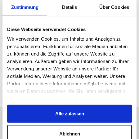
Zustimmung
Details
Über Cookies
1 vare
Tilgængeligt:
1993/1995
495 €
Diese Webseite verwendet Cookies
Wir verwenden Cookies, um Inhalte und Anzeigen zu
Køb nu
personalisieren, Funktionen für soziale Medien anbieten
zu können und die Zugriffe auf unsere Website zu
analysieren. Außerdem geben wir Informationen zu Ihrer
Verwendung unserer Website an unsere Partner für
soziale Medien, Werbung und Analysen weiter. Unsere
alle priser inkl. moms
Partner führen diese Informationen möglicherweise mit
weiteren Daten zusammen, die Sie ihnen bereitgestellt
haben oder die sie im Rahmen Ihrer Nutzung der Dienste
gesammelt haben.
Alle zulassen
Undskyld, vi er ikke online
længere, skriv til os!
Ablehnen