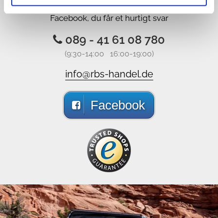
Ring os op, send en e-mail til os, like os på
Facebook, du får et hurtigt svar
089 - 41 61 08 780
(9:30-14:00 16:00-19:00)
info@rbs-handel.de
Facebook