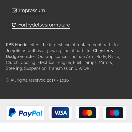
Impressum
Fortrydelsesformulare
RBS Handel
offers the largest line of replacement parts for
Jeep ®
, as well as a growing line of parts for
Chrysler
&
Dodge
vehicles. Our applications include Axle, Body, Brake,
Clutch, Cooling, Electrical, Engine, Fuel, Lamps, Mirrors,
Steering, Suspension, Transmission & Wiper.
© All rights reserved 2013 - 2026