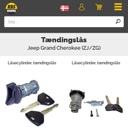
Men
Login
Indkøbskurv
Tændingslås
Jeep
Grand Cherokee (ZJ/ZG)
Låsecylinder, tændingslås
Låsecylinder, tændingslås