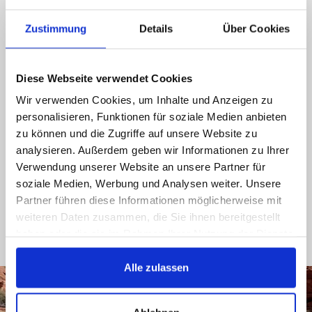
Ring os op, send en e-mail til os, like os på
Facebook, du får et hurtigt svar
Zustimmung
Details
Über Cookies
089 - 41 61 08 780
Diese Webseite verwendet Cookies
(9:30-14:00 16:00-19:00)
Wir verwenden Cookies, um Inhalte und Anzeigen zu
info@rbs-handel.de
personalisieren, Funktionen für soziale Medien anbieten
zu können und die Zugriffe auf unsere Website zu
Facebook
analysieren. Außerdem geben wir Informationen zu Ihrer
Verwendung unserer Website an unsere Partner für
soziale Medien, Werbung und Analysen weiter. Unsere
Partner führen diese Informationen möglicherweise mit
weiteren Daten zusammen, die Sie ihnen bereitgestellt
haben oder die sie im Rahmen Ihrer Nutzung der Dienste
gesammelt haben.
Alle zulassen