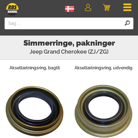
Men
Login
Indkøbskurv
Simmerringe, pakninger
Jeep
Grand Cherokee (ZJ/ZG)
Akseltætningsring, bagtil
Akseltætningsring, udvendig