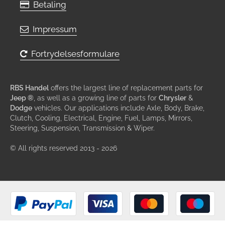
Betaling
Impressum
Fortrydelsesformulare
RBS Handel
offers the largest line of replacement parts for
Jeep ®
, as well as a growing line of parts for
Chrysler
&
Dodge
vehicles. Our applications include Axle, Body, Brake,
Clutch, Cooling, Electrical, Engine, Fuel, Lamps, Mirrors,
Steering, Suspension, Transmission & Wiper.
© All rights reserved 2013 - 2026