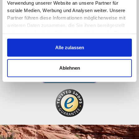
Verwendung unserer Website an unsere Partner für
soziale Medien, Werbung und Analysen weiter. Unsere
Ring os op, send en e-mail til os, like os på
Partner führen diese Informationen möglicherweise mit
Facebook, du får et hurtigt svar
weiteren Daten zusammen, die Sie ihnen bereitgestellt
089 - 41 61 08 780
haben oder die sie im Rahmen Ihrer Nutzung der Dienste
gesammelt haben.
(9:30-14:00 16:00-19:00)
Alle zulassen
info@rbs-handel.de
Ablehnen
Facebook