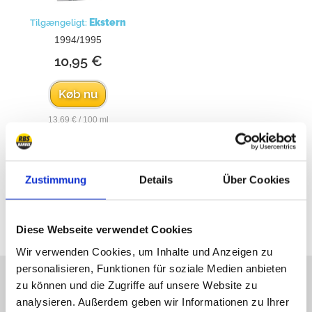
Ekstern
Tilgængeligt:
1994/1995
10,95 €
Køb nu
13,69 € / 100 ml
Zustimmung
Details
Über Cookies
alle priser inkl. moms
Diese Webseite verwendet Cookies
Wir verwenden Cookies, um Inhalte und Anzeigen zu
personalisieren, Funktionen für soziale Medien anbieten
Undskyld, vi er ikke online
zu können und die Zugriffe auf unsere Website zu
længere, skriv til os!
analysieren. Außerdem geben wir Informationen zu Ihrer