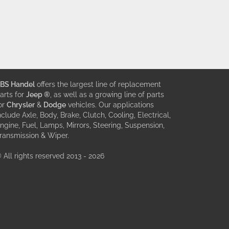
BS Handel
offers the largest line of replacement
arts for
Jeep ®
, as well as a growing line of parts
or
Chrysler
&
Dodge
vehicles. Our applications
nclude Axle, Body, Brake, Clutch, Cooling, Electrical,
ngine, Fuel, Lamps, Mirrors, Steering, Suspension,
ransmission & Wiper.
 All rights reserved 2013 - 2026