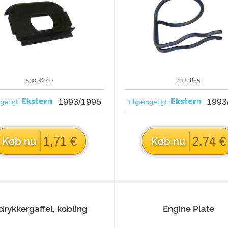
53006010
4338855
Ekstern
1993/1995
Ekstern
1993
geligt:
Tilgængeligt:
1,71 €
2,74 €
Køb nu
Køb nu
drykkergaffel, kobling
Engine Plate