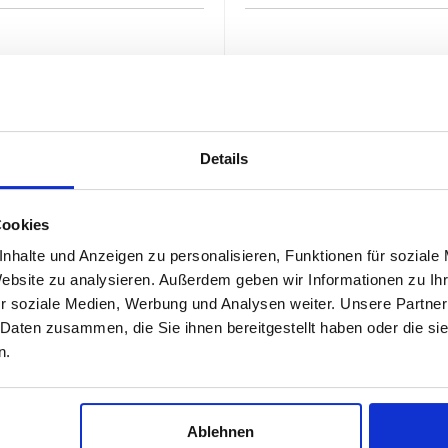
Details
Cookies
53006388
J3213743
nhalte und Anzeigen zu personalisieren, Funktionen für soziale
Ekstern
1993/1995
Ekstern
1993
geligt:
Tilgængeligt:
Website zu analysieren. Außerdem geben wir Informationen zu I
r soziale Medien, Werbung und Analysen weiter. Unsere Partner
 Daten zusammen, die Sie ihnen bereitgestellt haben oder die s
19 €
21 €
Køb nu
Køb nu
n.
Ablehnen