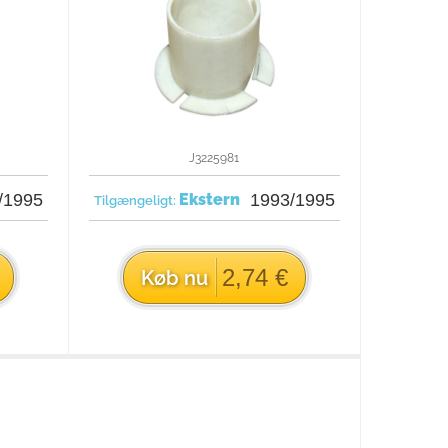
J3225981
/1995
Ekstern
1993/1995
Tilgængeligt:
2,74 €
Køb nu