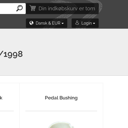
Din indkøbskurv er tom
Dansk & EUR
Login
/1998
k
Pedal Bushing