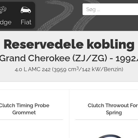
dge
Fiat
Reservedele kobling
Grand Cherokee (ZJ/ZG)
- 1992
3
4.0 L AMC 242
(3959 cm
/142 kW/Benzin)
Clutch Timing Probe
Clutch Throwout For
Grommet
Spring