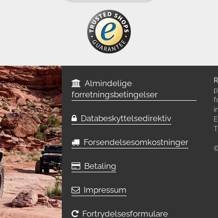
R
Almindelige
p
forretningsbetingelser
f
i
Databeskyttelsedirektiv
E
T
Forsendelsesomkostninger
©
Betaling
Impressum
Fortrydelsesformulare