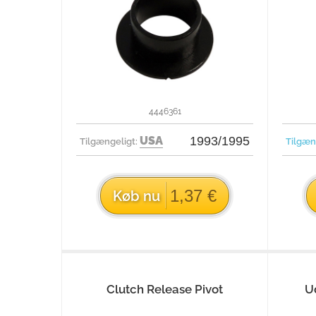
4446361
USA
1993/1995
Tilgængeligt:
Tilgæn
1,37 €
Køb nu
Clutch Release Pivot
U