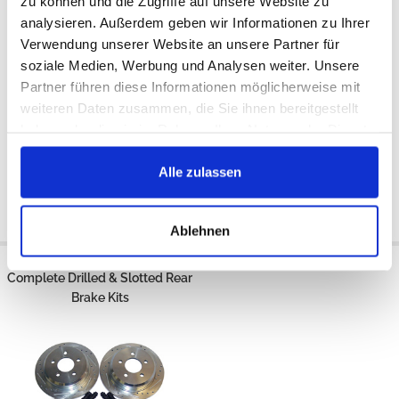
zu können und die Zugriffe auf unsere Website zu
analysieren. Außerdem geben wir Informationen zu Ihrer
Verwendung unserer Website an unsere Partner für
soziale Medien, Werbung und Analysen weiter. Unsere
Partner führen diese Informationen möglicherweise mit
External
USA
Available:
Available:
weiteren Daten zusammen, die Sie ihnen bereitgestellt
1994/1995
1993/1995
haben oder die sie im Rahmen Ihrer Nutzung der Dienste
€239
gesammelt haben.
€238
€202
Alle zulassen
Add to cart
Add to cart
Ablehnen
Complete Drilled & Slotted Rear
Brake Kits