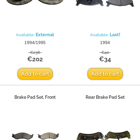
External
Last!
Available:
Available:
1994/1995
1994
€238
€40
€202
€34
Add to cart
Add to cart
Brake Pad Set, Front
Rear Brake Pad Set