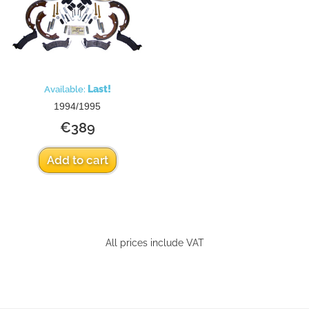
Last!
Available:
1994/1995
€389
Add to cart
All prices include VAT