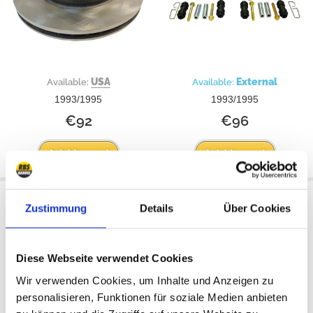
USA
External
Available:
Available:
1993/1995
1993/1995
€92
€96
Add to cart
Add to cart
Drilled & Slotted Rear Brake
Disc Brake Service Kit, Front
Zustimmung
Details
Über Cookies
Rotor Set
Diese Webseite verwendet Cookies
Wir verwenden Cookies, um Inhalte und Anzeigen zu
personalisieren, Funktionen für soziale Medien anbieten