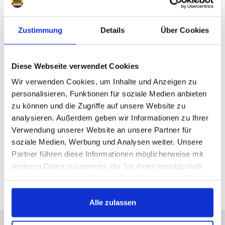
Zustimmung
Details
Über Cookies
Last!
Available:
1993/1995
Diese Webseite verwendet Cookies
€495
Wir verwenden Cookies, um Inhalte und Anzeigen zu
personalisieren, Funktionen für soziale Medien anbieten
Add to cart
zu können und die Zugriffe auf unsere Website zu
analysieren. Außerdem geben wir Informationen zu Ihrer
Verwendung unserer Website an unsere Partner für
soziale Medien, Werbung und Analysen weiter. Unsere
Partner führen diese Informationen möglicherweise mit
All prices include VAT
weiteren Daten zusammen, die Sie ihnen bereitgestellt
haben oder die sie im Rahmen Ihrer Nutzung der Dienste
gesammelt haben.
Alle zulassen