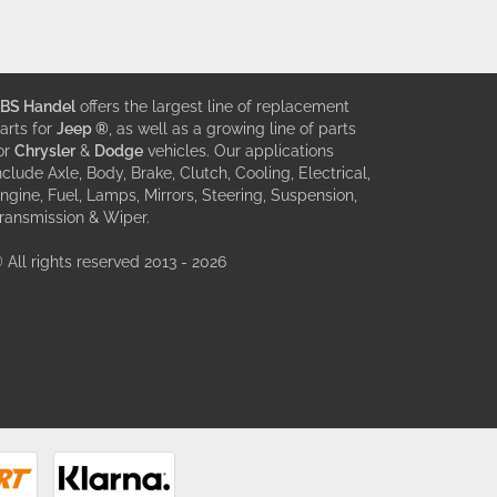
BS Handel
offers the largest line of replacement
arts for
Jeep ®
, as well as a growing line of parts
or
Chrysler
&
Dodge
vehicles. Our applications
nclude Axle, Body, Brake, Clutch, Cooling, Electrical,
ngine, Fuel, Lamps, Mirrors, Steering, Suspension,
ransmission & Wiper.
 All rights reserved 2013 - 2026