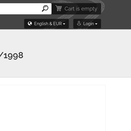
Cart is empty
English & EUR
Login
/1998