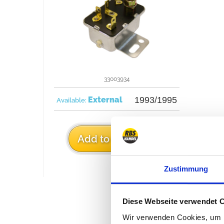
33003934
External
1993/1995
Available:
€29
Add to cart
Zustimmung
Diese Webseite verwendet 
Wir verwenden Cookies, um I