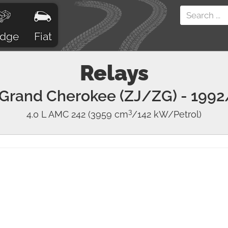
dge
Fiat
Relays
Grand Cherokee (ZJ/ZG)
- 1992
3
4.0 L AMC 242
(3959 cm
/142 kW/Petrol)