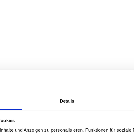
Details
Cookies
nhalte und Anzeigen zu personalisieren, Funktionen für soziale
All prices include VAT