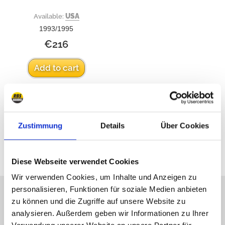
USA
Available:
1993/1995
€216
Add to cart
Zustimmung
Details
Über Cookies
All prices include VAT
Diese Webseite verwendet Cookies
Wir verwenden Cookies, um Inhalte und Anzeigen zu
personalisieren, Funktionen für soziale Medien anbieten
We are online
zu können und die Zugriffe auf unsere Website zu
analysieren. Außerdem geben wir Informationen zu Ihrer
Call us, e-mail us, social us, you get an answer