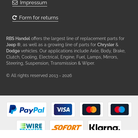
Impressum
Form for returns
RBS Handel
offers the largest line of replacement parts for
Jeep ®
, as well as a growing line of parts for
Chrysler
&
Dodge
vehicles. Our applications include Axle, Body, Brake,
Clutch, Cooling, Electrical, Engine, Fuel, Lamps, Mirrors,
Steering, Suspension, Transmission & Wiper.
© All rights reserved 2013 - 2026