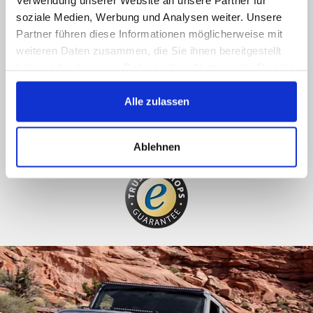
Verwendung unserer Website an unsere Partner für
ASAP
soziale Medien, Werbung und Analysen weiter. Unsere
Partner führen diese Informationen möglicherweise mit
089 - 41 61 08 780
weiteren Daten zusammen, die Sie ihnen bereitgestellt
(9:30-14:00 16:00-19:00)
haben oder die sie im Rahmen Ihrer Nutzung der Dienste
gesammelt haben.
info@rbs-handel.de
Alle zulassen
Facebook
Ablehnen