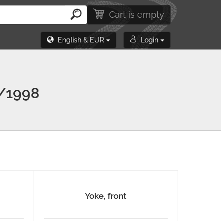
Cart is empty
English & EUR
Login
/1998
Yoke, front