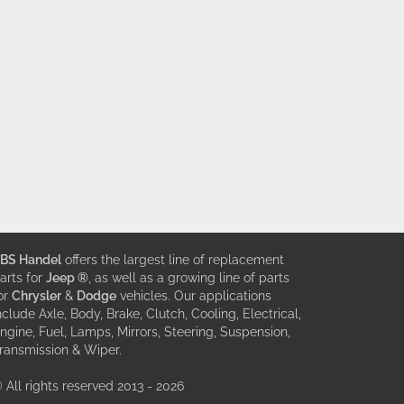
BS Handel
offers the largest line of replacement
arts for
Jeep ®
, as well as a growing line of parts
or
Chrysler
&
Dodge
vehicles. Our applications
nclude Axle, Body, Brake, Clutch, Cooling, Electrical,
ngine, Fuel, Lamps, Mirrors, Steering, Suspension,
ransmission & Wiper.
 All rights reserved 2013 - 2026