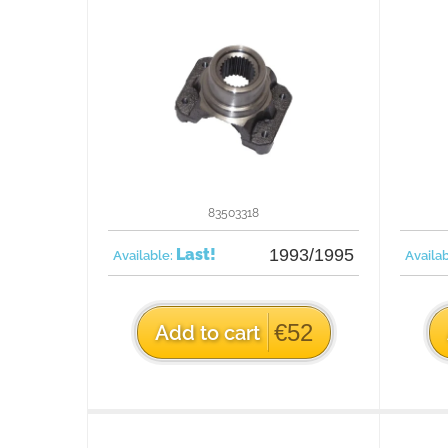
83503318
Last!
1993/1995
Available:
Availa
€52
Add to cart