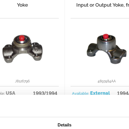
Yoke
Input or Output Yoke, f
J8126796
4897484AA
USA
1993/1994
External
1994
ble:
Available:
€107
€11
Add to cart
Add to cart
Details