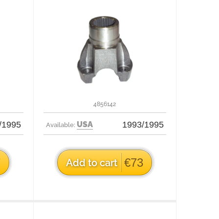
4856142
/1995
USA
1993/1995
Available:
7
€73
Add to cart