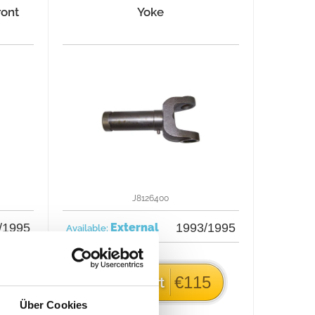
ront
Yoke
J8126400
/1995
External
1993/1995
Available:
4
€115
Add to cart
Über Cookies