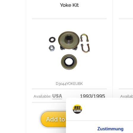
Yoke Kit
D3044YOKEUBK
USA
1993/1995
Available:
Availa
€89
Add to cart
Zustimmung