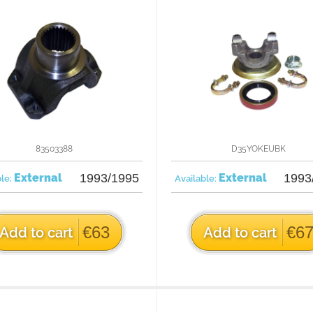
83503388
D35YOKEUBK
External
1993/1995
External
1993
ble:
Available:
€63
€6
Add to cart
Add to cart