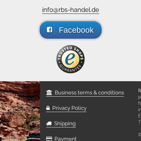
info@rbs-handel.de
Facebook
R
Business terms & conditions
p
f
Privacy Policy
i
E
T
Shipping
©
Payment