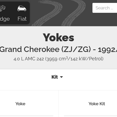
dge
Fiat
Yokes
Grand Cherokee (ZJ/ZG)
- 1992
3
4.0 L AMC 242
(3959 cm
/142 kW/Petrol)
Kit
Yoke
Yoke Kit