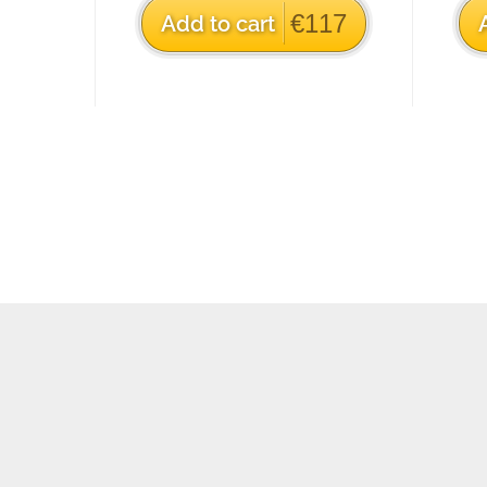
€117
Add to cart