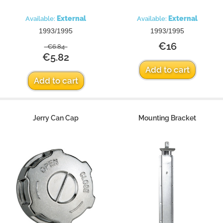
External
External
Available:
Available:
1993/1995
1993/1995
€16
€6.84
€5.82
Add to cart
Add to cart
Jerry Can Cap
Mounting Bracket