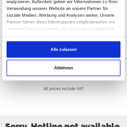
analysieren. Außerdem geben wir Informationen zu Ihrer
Verwendung unserer Website an unsere Partner für
soziale Medien, Werbung und Analysen weiter. Unsere
External
USA
Available:
Available:
Partner führen diese Informationen möglicherweise mit
1993/1995
1993/1995
weiteren Daten zusammen, die Sie ihnen bereitgestellt
€94
€245
haben oder die sie im Rahmen Ihrer Nutzung der Dienste
gesammelt haben.
Add to cart
Add to cart
Alle zulassen
Ablehnen
All prices include VAT
Sorry, Hotline not available,