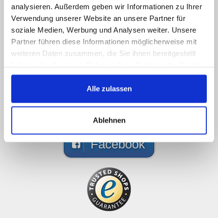
Sorry, Hotline not available,
analysieren. Außerdem geben wir Informationen zu Ihrer
Verwendung unserer Website an unsere Partner für
write us!
soziale Medien, Werbung und Analysen weiter. Unsere
Partner führen diese Informationen möglicherweise mit
Call us, e-mail us, social us, you get an answer
weiteren Daten zusammen, die Sie ihnen bereitgestellt
ASAP
haben oder die sie im Rahmen Ihrer Nutzung der Dienste
089 - 41 61 08 780
gesammelt haben.
Alle zulassen
(9:30-14:00 16:00-19:00)
info@rbs-handel.de
Ablehnen
Facebook