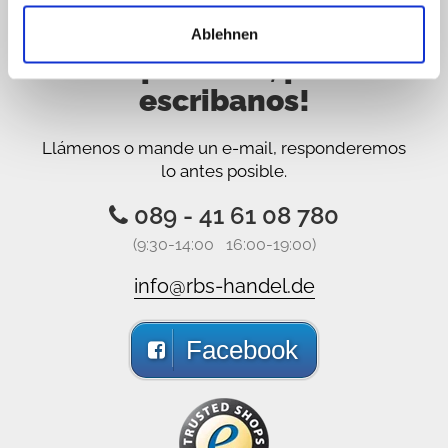
Lo sentimos no estamos
Ablehnen
disponibles, pero
escribanos!
Llámenos o mande un e-mail, responderemos
lo antes posible.
089 - 41 61 08 780
(9:30-14:00 16:00-19:00)
info@rbs-handel.de
Facebook