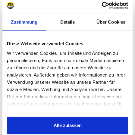
Zustimmung
Details
Über Cookies
EE.UU
Disponible:
Diese Webseite verwendet Cookies
1995/1998
Wir verwenden Cookies, um Inhalte und Anzeigen zu
822 €
personalisieren, Funktionen für soziale Medien anbieten
zu können und die Zugriffe auf unsere Website zu
Comprarlo
analysieren. Außerdem geben wir Informationen zu Ihrer
Verwendung unserer Website an unsere Partner für
soziale Medien, Werbung und Analysen weiter. Unsere
Partner führen diese Informationen möglicherweise mit
weiteren Daten zusammen, die Sie ihnen bereitgestellt
Todos los precios incluyen el IVA
haben oder die sie im Rahmen Ihrer Nutzung der Dienste
gesammelt haben.
Alle zulassen