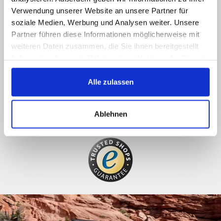
Verwendung unserer Website an unsere Partner für
Llámenos o mande un e-mail, responderemos
soziale Medien, Werbung und Analysen weiter. Unsere
lo antes posible.
Partner führen diese Informationen möglicherweise mit
089 - 41 61 08 780
weiteren Daten zusammen, die Sie ihnen bereitgestellt
haben oder die sie im Rahmen Ihrer Nutzung der Dienste
(9:30-14:00 16:00-19:00)
gesammelt haben.
info@rbs-handel.de
Alle zulassen
Facebook
Ablehnen