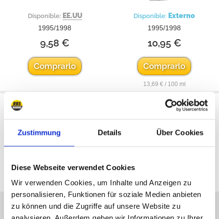
EE.UU
Externo
Disponible:
Disponible:
1995/1998
1995/1998
9,58 €
10,95 €
Comprarlo
Comprarlo
13,69 € / 100 ml
Zustimmung
Details
Über Cookies
Todos los precios incluyen el IVA
Diese Webseite verwendet Cookies
Wir verwenden Cookies, um Inhalte und Anzeigen zu
personalisieren, Funktionen für soziale Medien anbieten
Estamos disponibles
zu können und die Zugriffe auf unsere Website zu
analysieren. Außerdem geben wir Informationen zu Ihrer