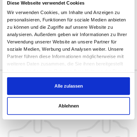
Diese Webseite verwendet Cookies
Wir verwenden Cookies, um Inhalte und Anzeigen zu
personalisieren, Funktionen für soziale Medien anbieten
zu können und die Zugriffe auf unsere Website zu
Externo
Externo
Disponible:
Disponible:
analysieren. Außerdem geben wir Informationen zu Ihrer
1993/1995
1993/1995
Verwendung unserer Website an unsere Partner für
36 €
42 €
soziale Medien, Werbung und Analysen weiter. Unsere
Partner führen diese Informationen möglicherweise mit
Comprarlo
Comprarlo
weiteren Daten zusammen, die Sie ihnen bereitgestellt
haben oder die sie im Rahmen Ihrer Nutzung der Dienste
gesammelt haben.
Brazo de suspensión trasero
Control Arm, delantero, inferior
Alle zulassen
superior
Ablehnen