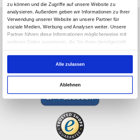
zu können und die Zugriffe auf unsere Website zu
analysieren. Außerdem geben wir Informationen zu Ihrer
Estamos disponibles
Verwendung unserer Website an unsere Partner für
soziale Medien, Werbung und Analysen weiter. Unsere
Llámenos o mande un e-mail, responderemos
Partner führen diese Informationen möglicherweise mit
lo antes posible.
weiteren Daten zusammen, die Sie ihnen bereitgestellt
haben oder die sie im Rahmen Ihrer Nutzung der Dienste
089 - 41 61 08 780
gesammelt haben.
(9:30-14:00 16:00-19:00)
Alle zulassen
info@rbs-handel.de
Ablehnen
Facebook