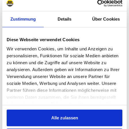
Hidráulica
3
Zustimmung
Details
Über Cookies
Rodamientos
1
Otras piezas del embrague
7
Diese Webseite verwendet Cookies
Wir verwenden Cookies, um Inhalte und Anzeigen zu
Refrigeración, Calefacción, Aire acondicionado
personalisieren, Funktionen für soziale Medien anbieten
zu können und die Zugriffe auf unsere Website zu
Refrigeracion
16
analysieren. Außerdem geben wir Informationen zu Ihrer
Verwendung unserer Website an unsere Partner für
Correa accesorios, tensor, correas A/C
3
soziale Medien, Werbung und Analysen weiter. Unsere
Poleas y tensores
3
Partner führen diese Informationen möglicherweise mit
weiteren Daten zusammen, die Sie ihnen bereitgestellt
Calefacción
5
haben oder die sie im Rahmen Ihrer Nutzung der Dienste
Partes A/C
7
gesammelt haben.
Alle zulassen