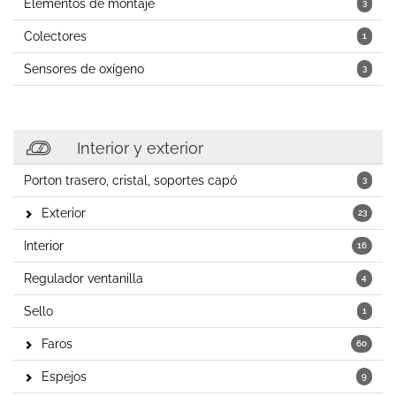
Elementos de montaje
3
Colectores
1
Sensores de oxígeno
3
Interior y exterior
Porton trasero, cristal, soportes capó
3
Exterior
23
Interior
16
Regulador ventanilla
4
Sello
1
Faros
60
Espejos
9