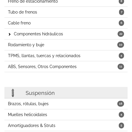
Freno de estacionamiento
8
Tubo de frenos
7
Cable freno
6
Componentes hidráulicos
22
Rodamiento y buje
10
TPMS, llantas, tuercas y relacionados
4
ABS, Sensores, Otros Componentes
11
Suspensión
Brazos, rótulas, bujes
18
Muelles helicoidales
4
Amortiguadores & Struts
5