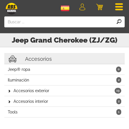
Men
Iniciar
Carro
sesión
Jeep
Grand Cherokee (ZJ/ZG)
Accesorios
Jeep® ropa
0
Iluminación
2
Accesorios exterior
19
Accesorios interior
2
Tools
1