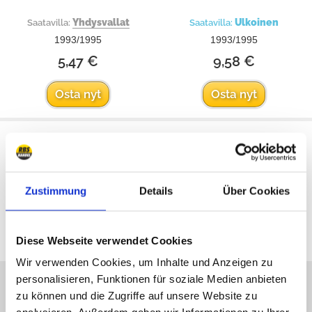
Yhdysvallat
Ulkoinen
Saatavilla:
Saatavilla:
1993/1995
1993/1995
5,47 €
9,58 €
Osta nyt
Osta nyt
Zustimmung
Details
Über Cookies
Kaikki hinnat sisältävät ALV:n
Diese Webseite verwendet Cookies
Wir verwenden Cookies, um Inhalte und Anzeigen zu
personalisieren, Funktionen für soziale Medien anbieten
Olemme verkossa
zu können und die Zugriffe auf unsere Website zu