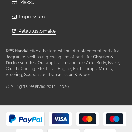
Maksu
Impressum
Palautuslomake
RBS Handel
offers the largest line of replacement parts for
Jeep ®
, as well as a growing line of parts for
Chrysler
&
Dodge
vehicles. Our applications include Axle, Body, Brake,
Clutch, Cooling, Electrical, Engine, Fuel, Lamps, Mirrors,
Steering, Suspension, Transmission & Wiper.
© All rights reserved 2013 - 2026