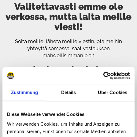
Valitettavasti emme ole
verkossa, mutta laita meille
viesti!
Soita meille, lähetä meille viestin, ota meihin
yhteyttä somessa, saat vastauksen
mahdollisimman pian
089 - 41 61 08 780
(9:30-14:00 16:00-19:00)
info@rbs-handel.de
Zustimmung
Details
Über Cookies
Facebook
Diese Webseite verwendet Cookies
Wir verwenden Cookies, um Inhalte und Anzeigen zu
personalisieren, Funktionen für soziale Medien anbieten