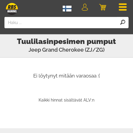
Men
Kirjaudu
Ostoskori
sisään
Tuulilasinpesimen pumput
Jeep
Grand Cherokee (ZJ/ZG)
Ei löytynyt mitään varaosaa :(
Kaikki hinnat sisältävät ALV:n