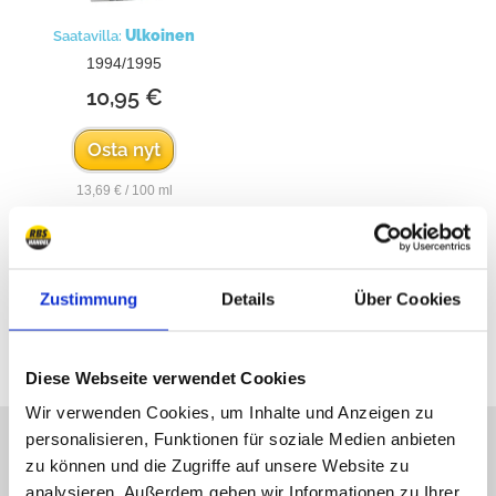
Ulkoinen
Saatavilla:
1994/1995
10,95 €
Osta nyt
13,69 € / 100 ml
Zustimmung
Details
Über Cookies
Kaikki hinnat sisältävät ALV:n
Diese Webseite verwendet Cookies
Wir verwenden Cookies, um Inhalte und Anzeigen zu
Valitettavasti emme ole
personalisieren, Funktionen für soziale Medien anbieten
zu können und die Zugriffe auf unsere Website zu
verkossa, mutta laita meille
analysieren. Außerdem geben wir Informationen zu Ihrer