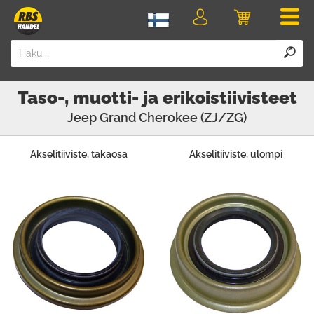
Men
Kirjaudu
Ostoskori
sisään
Taso-, muotti- ja erikoistiivisteet
Jeep
Grand Cherokee (ZJ/ZG)
Akselitiiviste, takaosa
Akselitiiviste, ulompi