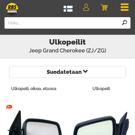
Men
Kirjaudu
Ostoskori
sisään
Ulkopeilit
Jeep
Grand Cherokee (ZJ/ZG)
Suodatetaan
Ulkopeili, oikea, etuosa
Ulkopeili