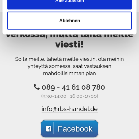
Alle zulassen
Ablehnen
Valitettavasti emme ole
verkossa, mutta laita meille
viesti!
Soita meille, lähetä meille viestin, ota meihin
yhteyttä somessa, saat vastauksen
mahdollisimman pian
089 - 41 61 08 780
(9:30-14:00 16:00-19:00)
info@rbs-handel.de
Facebook