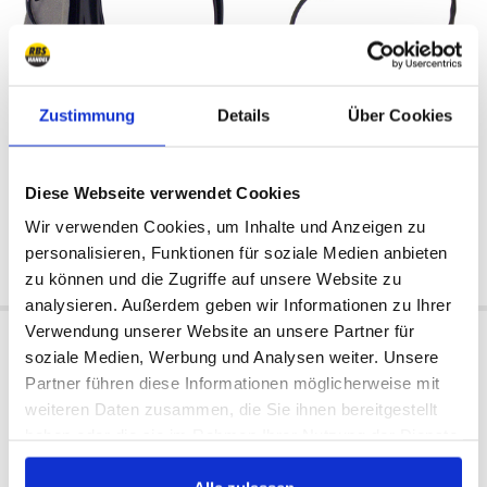
Zustimmung
Details
Über Cookies
Ulkoinen
Yhdysvallat
Saatavilla:
Saatavilla:
1993/1995
1993/1995
164 €
Diese Webseite verwendet Cookies
164 €
139 €
Wir verwenden Cookies, um Inhalte und Anzeigen zu
Osta nyt
personalisieren, Funktionen für soziale Medien anbieten
Osta nyt
zu können und die Zugriffe auf unsere Website zu
analysieren. Außerdem geben wir Informationen zu Ihrer
Verwendung unserer Website an unsere Partner für
soziale Medien, Werbung und Analysen weiter. Unsere
Partner führen diese Informationen möglicherweise mit
weiteren Daten zusammen, die Sie ihnen bereitgestellt
Kaikki hinnat sisältävät ALV:n
haben oder die sie im Rahmen Ihrer Nutzung der Dienste
gesammelt haben.