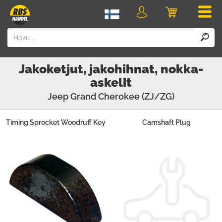
Men
Kirjaudu
Ostoskori
sisään
Jakoketjut, jakohihnat, nokka-
askelit
Jeep
Grand Cherokee (ZJ/ZG)
Timing Sprocket Woodruff Key
Camshaft Plug