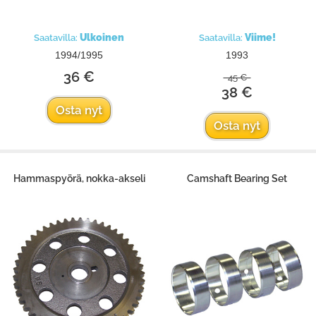
Ulkoinen
Viime!
Saatavilla:
Saatavilla:
1994/1995
1993
36 €
45 €
38 €
Osta nyt
Osta nyt
Hammaspyörä, nokka-akseli
Camshaft Bearing Set