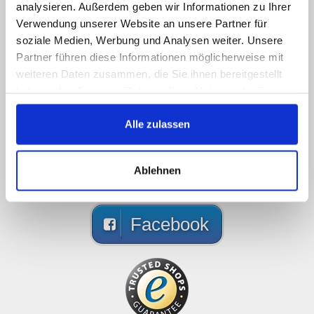
ne sommes pas online, mais
analysieren. Außerdem geben wir Informationen zu Ihrer
Verwendung unserer Website an unsere Partner für
écrivez nous!
soziale Medien, Werbung und Analysen weiter. Unsere
Partner führen diese Informationen möglicherweise mit
Téléphonez nous, envoyez nous des e-mails,
weiteren Daten zusammen, die Sie ihnen bereitgestellt
contactez nous sur les réseaux sociales, nous
haben oder die sie im Rahmen Ihrer Nutzung der Dienste
vous répondrons le plus tôt possible
gesammelt haben.
Alle zulassen
089 - 41 61 08 780
(9:30-14:00 16:00-19:00)
Ablehnen
info@rbs-handel.de
Facebook