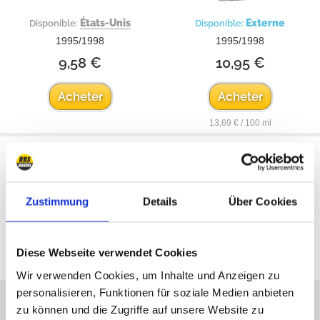
États-Unis
Externe
Disponible:
Disponible:
1995/1998
1995/1998
9,58 €
10,95 €
Acheter
Acheter
13,69 € / 100 ml
Zustimmung
Details
Über Cookies
Tous les prix incluent la TVA
Diese Webseite verwendet Cookies
Wir verwenden Cookies, um Inhalte und Anzeigen zu
personalisieren, Funktionen für soziale Medien anbieten
Nous sommes désolés, nous
zu können und die Zugriffe auf unsere Website zu