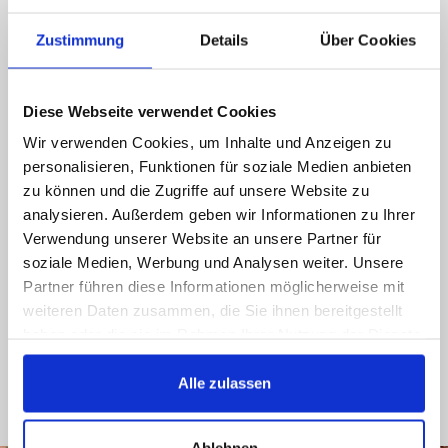
écrivez nous!
Zustimmung
Details
Über Cookies
Téléphonez nous, envoyez nous des e-mails,
contactez nous sur les réseaux sociales, nous
vous répondrons le plus tôt possible
Diese Webseite verwendet Cookies
Wir verwenden Cookies, um Inhalte und Anzeigen zu
089 - 41 61 08 780
personalisieren, Funktionen für soziale Medien anbieten
(9:30-14:00 16:00-19:00)
zu können und die Zugriffe auf unsere Website zu
analysieren. Außerdem geben wir Informationen zu Ihrer
info@rbs-handel.de
Verwendung unserer Website an unsere Partner für
soziale Medien, Werbung und Analysen weiter. Unsere
Facebook
Partner führen diese Informationen möglicherweise mit
weiteren Daten zusammen, die Sie ihnen bereitgestellt
haben oder die sie im Rahmen Ihrer Nutzung der Dienste
gesammelt haben.
Alle zulassen