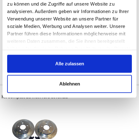
zu können und die Zugriffe auf unsere Website zu
analysieren. Außerdem geben wir Informationen zu Ihrer
Verwendung unserer Website an unsere Partner für
soziale Medien, Werbung und Analysen weiter. Unsere
Partner führen diese Informationen möglicherweise mit
Externe
États-Unis
Disponible:
Disponible:
weiteren Daten zusammen, die Sie ihnen bereitgestellt
1994/1995
1993/1995
haben oder die sie im Rahmen Ihrer Nutzung der Dienste
239 €
238 €
gesammelt haben.
202 €
Alle zulassen
Acheter
Acheter
Ablehnen
Kit complet de frein foré et fendu