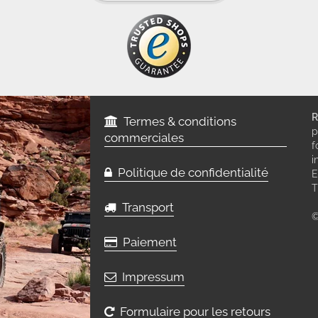
R
Termes & conditions
p
commerciales
f
i
Politique de confidentialité
E
T
Transport
©
Paiement
Impressum
Formulaire pour les retours