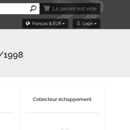
Le panier est vide
Français & EUR
Login
/1998
Collecteur échappement