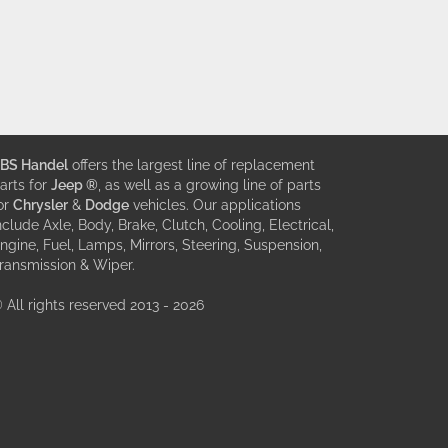
BS Handel
offers the largest line of replacement
arts for
Jeep ®
, as well as a growing line of parts
or
Chrysler
&
Dodge
vehicles. Our applications
nclude Axle, Body, Brake, Clutch, Cooling, Electrical,
ngine, Fuel, Lamps, Mirrors, Steering, Suspension,
ransmission & Wiper.
 All rights reserved 2013 - 2026