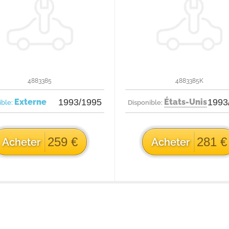
4883385
4883385K
Externe
1993/1995
États-Unis
1993
ible:
Disponible:
259 €
281 €
Acheter
Acheter