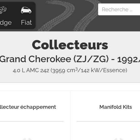
dge
Fiat
Collecteurs
Grand Cherokee (ZJ/ZG)
- 1992
3
4.0 L AMC 242
(3959 cm
/142 kW/Essence)
llecteur échappement
Manifold Kits