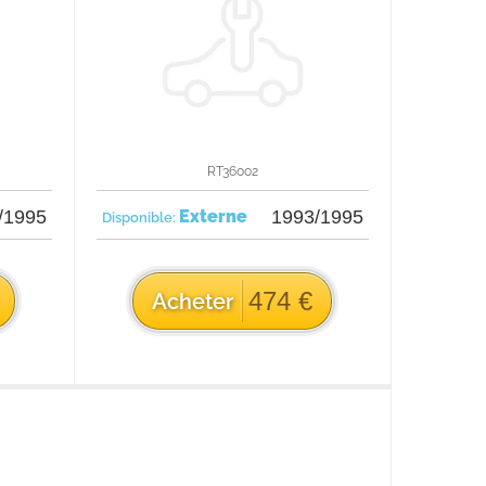
RT36002
/1995
Externe
1993/1995
Disponible:
474 €
Acheter