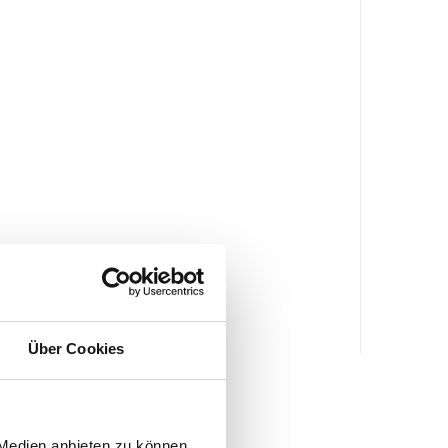
Über Cookies
 Medien anbieten zu können