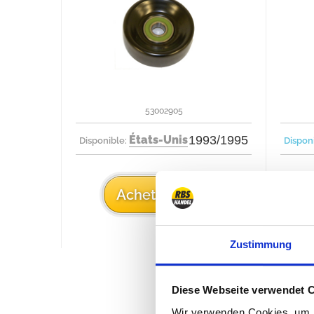
53002905
États-Unis
1993/1995
Disponible:
Dispon
18 €
Acheter
Zustimmung
Diese Webseite verwendet 
Wir verwenden Cookies, um I