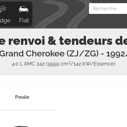
dge
Fiat
e renvoi & tendeurs d
Grand Cherokee (ZJ/ZG)
- 1992
3
4.0 L AMC 242
(3959 cm
/142 kW/Essence)
Poulie