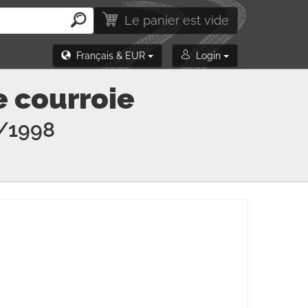
Le panier est vide
Français & EUR
Login
e courroie
/1998