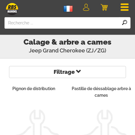
Men
Login
Panier
Calage & arbre a cames
Jeep
Grand Cherokee (ZJ/ZG)
Filtrage
Pignon de distribution
Pastille de déssablage arbre à
cames