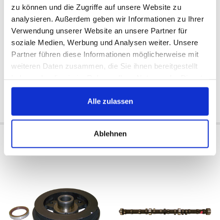
zu können und die Zugriffe auf unsere Website zu
analysieren. Außerdem geben wir Informationen zu Ihrer
Verwendung unserer Website an unsere Partner für
soziale Medien, Werbung und Analysen weiter. Unsere
Partner führen diese Informationen möglicherweise mit
Externe
États-Unis
Disponible:
Disponible:
weiteren Daten zusammen, die Sie ihnen bereitgestellt
1993/1995
1993/1995
haben oder die sie im Rahmen Ihrer Nutzung der Dienste
75 €
77 €
gesammelt haben.
Alle zulassen
Acheter
Acheter
Ablehnen
Kit amortisseur
Arbre à cames