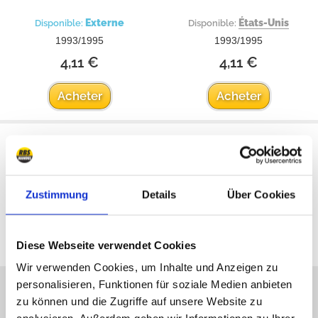
Externe
États-Unis
Disponible:
Disponible:
1993/1995
1993/1995
4,11 €
4,11 €
Acheter
Acheter
Zustimmung
Details
Über Cookies
Tous les prix incluent la TVA
Diese Webseite verwendet Cookies
Wir verwenden Cookies, um Inhalte und Anzeigen zu
personalisieren, Funktionen für soziale Medien anbieten
Nous sommes désolés, nous
zu können und die Zugriffe auf unsere Website zu
ne sommes pas online, mais