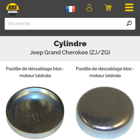
Men
Login
Panier
Cylindre
Jeep
Grand Cherokee (ZJ/ZG)
Pastille de déssablage bloc-
Pastille de déssablage bloc-
moteur latérale
moteur latérale