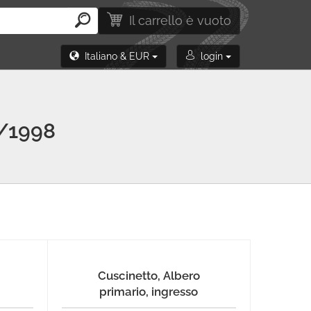
Il carrello è vuoto
Italiano & EUR
login
/1998
Cuscinetto, Albero
primario, ingresso