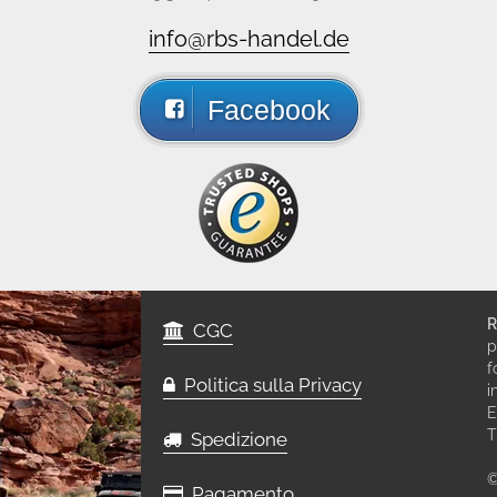
info@rbs-handel.de
Facebook
R
CGC
p
f
Politica sulla Privacy
i
E
T
Spedizione
©
Pagamento