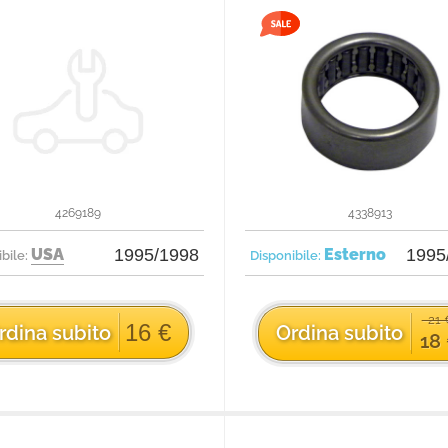
4269189
4338913
USA
1995/1998
Esterno
1995
ibile:
Disponibile:
21
16 €
rdina subito
Ordina subito
18