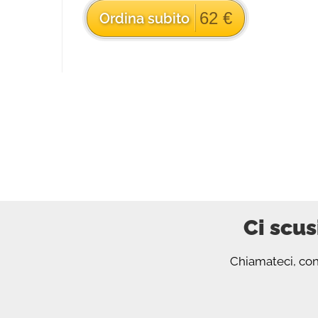
62 €
Ordina subito
Ci scus
Chiamateci, cont