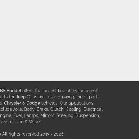
BS Handel
offers the largest line of replacement
arts for
Jeep ®
, as well as a growing line of parts
or
Chrysler
&
Dodge
vehicles. Our applications
nclude Axle, Body, Brake, Clutch, Cooling, Electrical,
ngine, Fuel, Lamps, Mirrors, Steering, Suspension,
ransmission & Wiper.
 All rights reserved 2013 - 2026