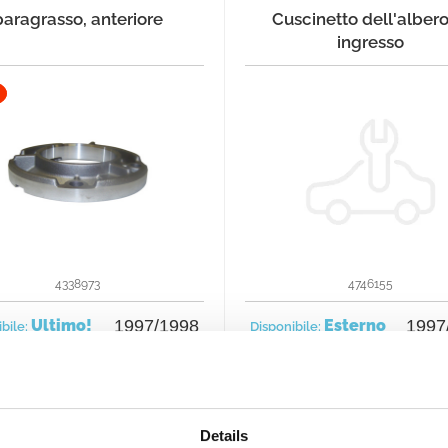
paragrasso, anteriore
Cuscinetto dell'albero
ingresso
4338973
4746155
Ultimo!
1997/1998
Esterno
1997
ibile:
Disponibile:
26 €
36
rdina subito
Ordina subito
22 €
Details