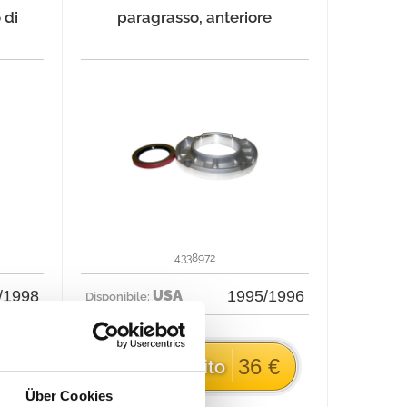
 di
paragrasso, anteriore
4338972
/1998
USA
1995/1996
Disponibile:
 €
36 €
Ordina subito
Über Cookies