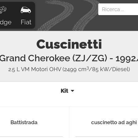
dge
Fiat
Cuscinetti
Grand Cherokee (ZJ/ZG)
- 1992
3
2.5 L VM Motori OHV
(2499 cm
/85 kW/Diesel)
Kit
Battistrada
cuscinetto ad aghi