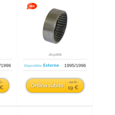
J8130868
/1996
Esterno
1995/1996
Disponibile:
 €
22 €
Ordina subito
 €
19 €