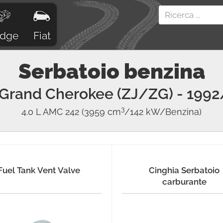
dge
Fiat
Serbatoio benzina
Grand Cherokee (ZJ/ZG)
- 1992
3
4.0 L AMC 242
(3959 cm
/142 kW/Benzina)
Fuel Tank Vent Valve
Cinghia Serbatoio
carburante