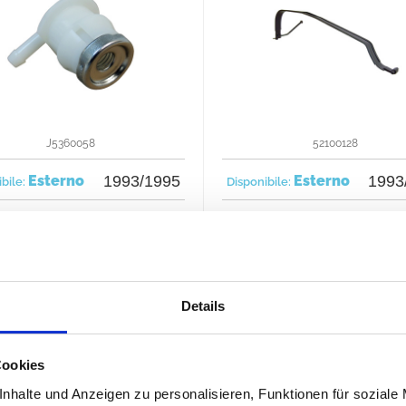
J5360058
52100128
Esterno
1993/1995
Esterno
1993
ibile:
Disponibile:
15 €
40
rdina subito
Ordina subito
Details
Cookies
nhalte und Anzeigen zu personalisieren, Funktionen für soziale
Tutti i prezzi sono inclusivi dell'IVA