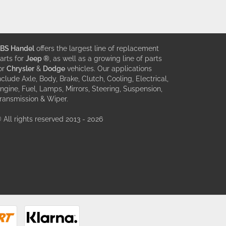
BS Handel
offers the largest line of replacement
arts for
Jeep ®
, as well as a growing line of parts
or
Chrysler
&
Dodge
vehicles. Our applications
nclude Axle, Body, Brake, Clutch, Cooling, Electrical,
ngine, Fuel, Lamps, Mirrors, Steering, Suspension,
ransmission & Wiper.
 All rights reserved 2013 - 2026