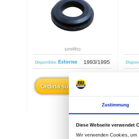
52018823
Esterno
1993/1995
Disponibile:
Dispon
5,47 €
Ordina subito
O
Zustimmung
Diese Webseite verwendet 
Wir verwenden Cookies, um I