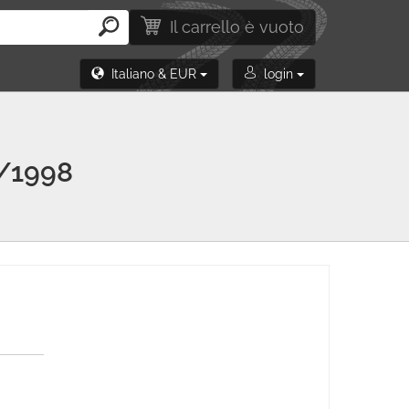
Il carrello è vuoto
Italiano & EUR
login
/1998