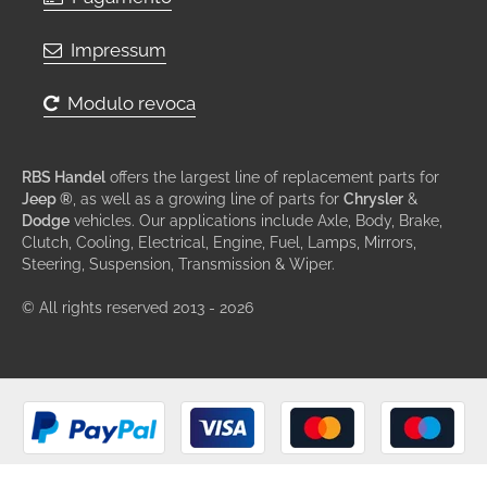
Impressum
Modulo revoca
RBS Handel
offers the largest line of replacement parts for
Jeep ®
, as well as a growing line of parts for
Chrysler
&
Dodge
vehicles. Our applications include Axle, Body, Brake,
Clutch, Cooling, Electrical, Engine, Fuel, Lamps, Mirrors,
Steering, Suspension, Transmission & Wiper.
© All rights reserved 2013 - 2026