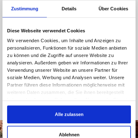
Chiamateci, contattateci via email o via social
Zustimmung
Details
Über Cookies
media e sarete ricontattati il prima possibile
089 - 41 61 08 780
Diese Webseite verwendet Cookies
(9:30-14:00 16:00-19:00)
Wir verwenden Cookies, um Inhalte und Anzeigen zu
personalisieren, Funktionen für soziale Medien anbieten
info@rbs-handel.de
zu können und die Zugriffe auf unsere Website zu
analysieren. Außerdem geben wir Informationen zu Ihrer
Facebook
Verwendung unserer Website an unsere Partner für
soziale Medien, Werbung und Analysen weiter. Unsere
Partner führen diese Informationen möglicherweise mit
weiteren Daten zusammen, die Sie ihnen bereitgestellt
haben oder die sie im Rahmen Ihrer Nutzung der Dienste
gesammelt haben.
Alle zulassen
Ablehnen