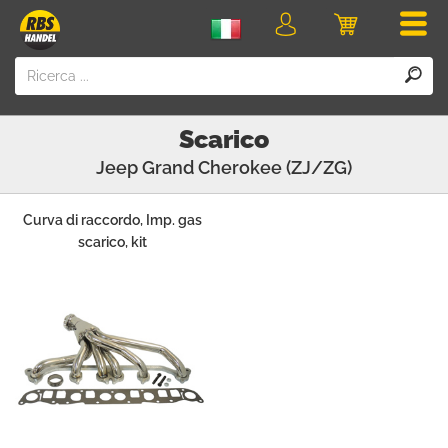
Men
login
Carrello
della
spesa
Scarico
Jeep
Grand Cherokee (ZJ/ZG)
Curva di raccordo, Imp. gas
scarico, kit