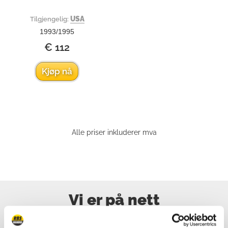
USA
Tilgjengelig:
1993/1995
€ 112
Kjøp nå
Alle priser inkluderer mva
Vi er på nett
Ring oss, send oss ​​en e-post, ta gjerne kontakt