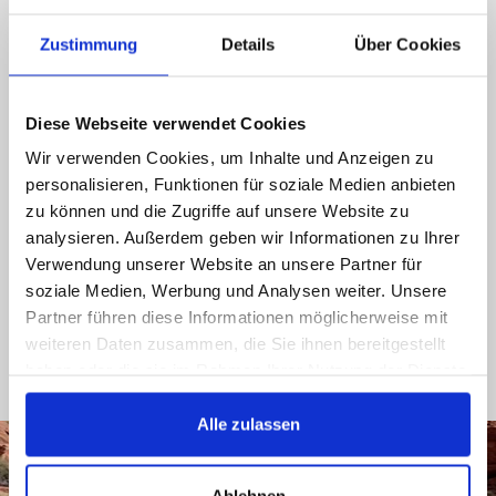
med oss gjennom sosiale medier, du får et svar
så snart som mulig.
Zustimmung
Details
Über Cookies
089 - 41 61 08 780
(9:30-14:00 16:00-19:00)
Diese Webseite verwendet Cookies
Wir verwenden Cookies, um Inhalte und Anzeigen zu
info@rbs-handel.de
personalisieren, Funktionen für soziale Medien anbieten
zu können und die Zugriffe auf unsere Website zu
Facebook
analysieren. Außerdem geben wir Informationen zu Ihrer
Verwendung unserer Website an unsere Partner für
soziale Medien, Werbung und Analysen weiter. Unsere
Partner führen diese Informationen möglicherweise mit
weiteren Daten zusammen, die Sie ihnen bereitgestellt
haben oder die sie im Rahmen Ihrer Nutzung der Dienste
gesammelt haben.
Alle zulassen