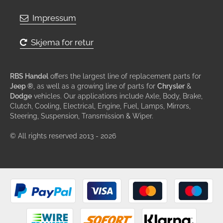
Impressum
Skjema for retur
RBS Handel
offers the largest line of replacement parts for
Jeep ®
, as well as a growing line of parts for
Chrysler
&
Dodge
vehicles. Our applications include Axle, Body, Brake,
Clutch, Cooling, Electrical, Engine, Fuel, Lamps, Mirrors,
Steering, Suspension, Transmission & Wiper.
© All rights reserved 2013 - 2026