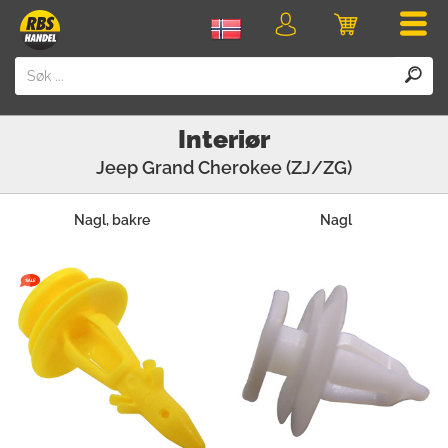
Men
Logg
Handlevogn
inn
Interiør
Jeep
Grand Cherokee (ZJ/ZG)
Nagl, bakre
Nagl