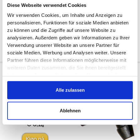
Diese Webseite verwendet Cookies
Ekstern
Ekstern
Tilgjengelig:
Tilgjengelig:
Wir verwenden Cookies, um Inhalte und Anzeigen zu
1993/1995
1993/1995
personalisieren, Funktionen für soziale Medien anbieten
€ 9,58
€ 9,58
zu können und die Zugriffe auf unsere Website zu
€ 8,14
€ 8,14
analysieren. Außerdem geben wir Informationen zu Ihrer
Verwendung unserer Website an unsere Partner für
Kjøp nå
Kjøp nå
soziale Medien, Werbung und Analysen weiter. Unsere
Partner führen diese Informationen möglicherweise mit
weiteren Daten zusammen, die Sie ihnen bereitgestellt
Vindussveiv
Latch Clip (TJ: only tailgate)
haben oder die sie im Rahmen Ihrer Nutzung der Dienste
gesammelt haben.
Alle zulassen
Ekstern
Tilgjengelig:
1993/1995
Ablehnen
€ 9,58
€ 8,14
Kjøp nå