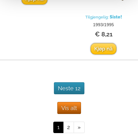
Siste!
Tilgjengelig:
1993/1995
€ 8,21
Kjøp nå
Neste 12
Vis alt
1
2
»