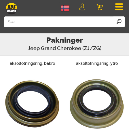
Men
Logg
Handlevogn
inn
Pakninger
Jeep
Grand Cherokee (ZJ/ZG)
akseltetningsring, bakre
akseltetningsring, ytre