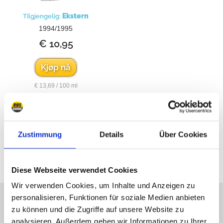
Ekstern
Tilgjengelig:
1994/1995
€ 10,95
Kjøp nå
€ 13,69 / 100 ml
Zustimmung
Details
Über Cookies
Alle priser inkluderer mva
Diese Webseite verwendet Cookies
Wir verwenden Cookies, um Inhalte und Anzeigen zu
Vi beklager at vi ikke er på
personalisieren, Funktionen für soziale Medien anbieten
zu können und die Zugriffe auf unsere Website zu
nett, men skriv til oss!
analysieren. Außerdem geben wir Informationen zu Ihrer