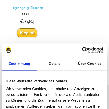
Ekstern
Tilgjengelig:
1993/1995
€ 6,84
Kjøp nå
Alle priser inkluderer mva
Zustimmung
Details
Über Cookies
Diese Webseite verwendet Cookies
Wir verwenden Cookies, um Inhalte und Anzeigen zu
Vi beklager at vi ikke er på
personalisieren, Funktionen für soziale Medien anbieten
nett, men skriv til oss!
zu können und die Zugriffe auf unsere Website zu
analysieren. Außerdem geben wir Informationen zu Ihrer