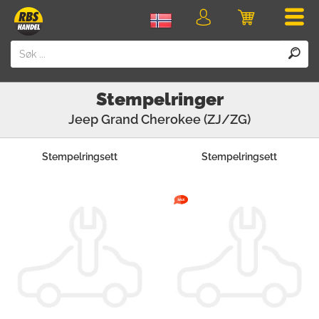
Men
Logg
Handlevogn
inn
Stempelringer
Jeep
Grand Cherokee (ZJ/ZG)
Stempelringsett
Stempelringsett