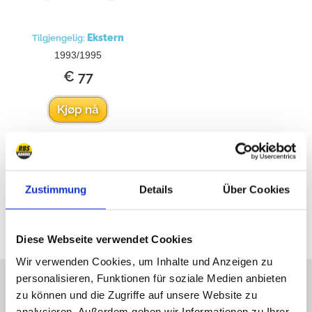
Ekstern
Tilgjengelig:
1993/1995
€ 77
Kjøp nå
Zustimmung
Details
Über Cookies
Alle priser inkluderer mva
Diese Webseite verwendet Cookies
Wir verwenden Cookies, um Inhalte und Anzeigen zu
personalisieren, Funktionen für soziale Medien anbieten
Vi er på nett
zu können und die Zugriffe auf unsere Website zu
analysieren. Außerdem geben wir Informationen zu Ihrer