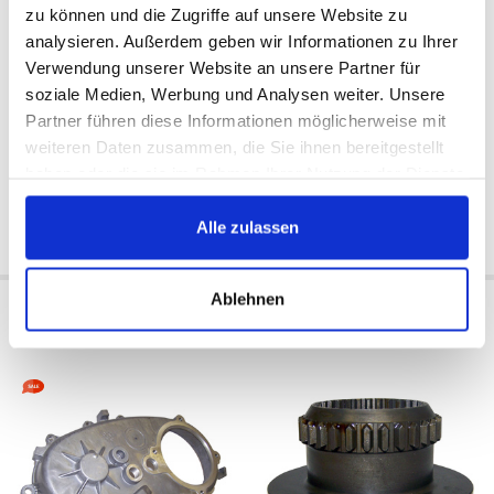
zu können und die Zugriffe auf unsere Website zu
analysieren. Außerdem geben wir Informationen zu Ihrer
Verwendung unserer Website an unsere Partner für
soziale Medien, Werbung und Analysen weiter. Unsere
USA
Zewnętrzny
Available:
Available:
Partner führen diese Informationen möglicherweise mit
1996/1998
1995/1998
weiteren Daten zusammen, die Sie ihnen bereitgestellt
90 €
108 €
haben oder die sie im Rahmen Ihrer Nutzung der Dienste
92 €
gesammelt haben.
do koszyka
Alle zulassen
do koszyka
Ablehnen
Połówka obudowy skrzyni
Zębatka załączająca reduktor