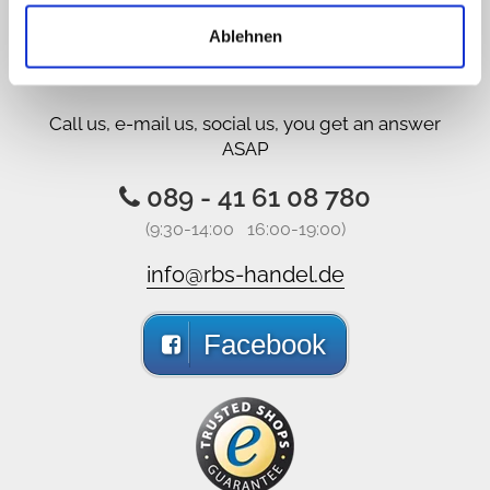
Sorry, Hotline not available,
Ablehnen
write us!
Call us, e-mail us, social us, you get an answer
ASAP
089 - 41 61 08 780
(9:30-14:00 16:00-19:00)
info@rbs-handel.de
Facebook