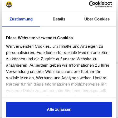
Zustimmung
Details
Über Cookies
USA
USA
Available:
Available:
1995/1998
1995/1998
Diese Webseite verwendet Cookies
323 €
604 €
Wir verwenden Cookies, um Inhalte und Anzeigen zu
personalisieren, Funktionen für soziale Medien anbieten
do koszyka
do koszyka
zu können und die Zugriffe auf unsere Website zu
analysieren. Außerdem geben wir Informationen zu Ihrer
Verwendung unserer Website an unsere Partner für
soziale Medien, Werbung und Analysen weiter. Unsere
Partner führen diese Informationen möglicherweise mit
weiteren Daten zusammen, die Sie ihnen bereitgestellt
All prices include VAT
haben oder die sie im Rahmen Ihrer Nutzung der Dienste
gesammelt haben.
Alle zulassen