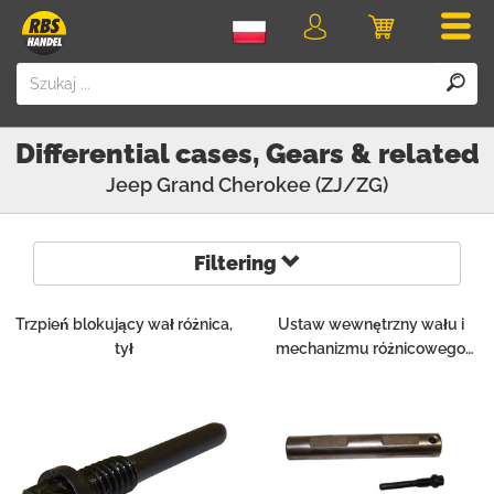
Men
Logowanie
Koszyk
Differential cases, Gears & related
Jeep
Grand Cherokee (ZJ/ZG)
Filtering
Trzpień blokujący wał różnica,
Ustaw wewnętrzny wału i
tył
mechanizmu różnicowego
zawleczkę, tył