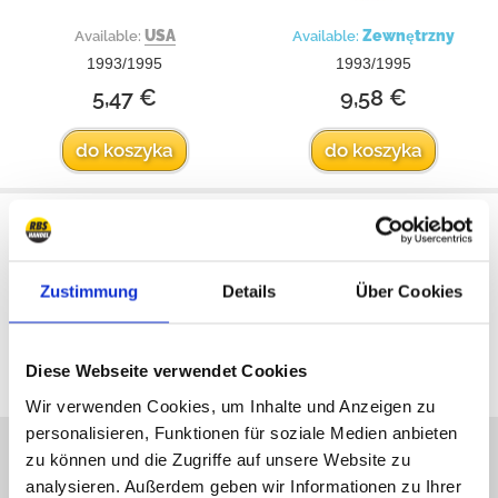
USA
Zewnętrzny
Available:
Available:
1993/1995
1993/1995
5,47 €
9,58 €
do koszyka
do koszyka
Zustimmung
Details
Über Cookies
All prices include VAT
Diese Webseite verwendet Cookies
Wir verwenden Cookies, um Inhalte und Anzeigen zu
personalisieren, Funktionen für soziale Medien anbieten
Sorry, Hotline not available,
zu können und die Zugriffe auf unsere Website zu
write us!
analysieren. Außerdem geben wir Informationen zu Ihrer