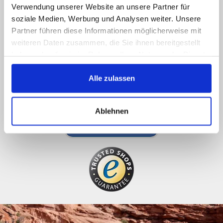
Verwendung unserer Website an unsere Partner für
soziale Medien, Werbung und Analysen weiter. Unsere
Call us, e-mail us, social us, you get an answer
Partner führen diese Informationen möglicherweise mit
ASAP
weiteren Daten zusammen, die Sie ihnen bereitgestellt
089 - 41 61 08 780
haben oder die sie im Rahmen Ihrer Nutzung der Dienste
gesammelt haben.
(9:30-14:00 16:00-19:00)
Alle zulassen
info@rbs-handel.de
Ablehnen
Facebook