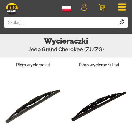
Men
Logowanie
Koszyk
Wycieraczki
Jeep
Grand Cherokee (ZJ/ZG)
Pióro wycieraczki
Pióro wycieraczki, tył