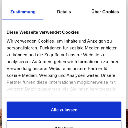
Call us, e-mail us, social us, you get an answer
ASAP
Zustimmung
Details
Über Cookies
089 - 41 61 08 780
Diese Webseite verwendet Cookies
(9:30-14:00 16:00-19:00)
Wir verwenden Cookies, um Inhalte und Anzeigen zu
info@rbs-handel.de
personalisieren, Funktionen für soziale Medien anbieten
zu können und die Zugriffe auf unsere Website zu
Facebook
analysieren. Außerdem geben wir Informationen zu Ihrer
Verwendung unserer Website an unsere Partner für
soziale Medien, Werbung und Analysen weiter. Unsere
Partner führen diese Informationen möglicherweise mit
weiteren Daten zusammen, die Sie ihnen bereitgestellt
haben oder die sie im Rahmen Ihrer Nutzung der Dienste
gesammelt haben.
Alle zulassen