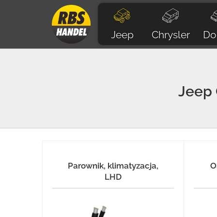
Jeep
Chrysler
Do
Jeep
Parownik, klimatyzacja,
O
LHD