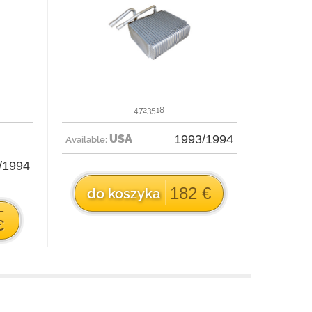
4723518
USA
1993/1994
Available:
/1994
182 €
do koszyka
€
€