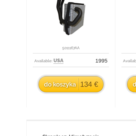
5011167AA
USA
1995
Available:
Availa
134 €
do koszyka
d