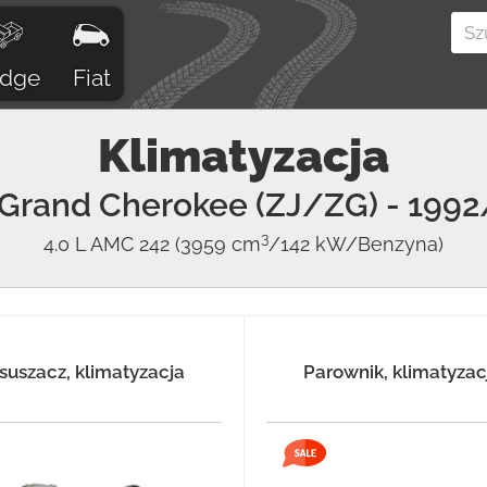
dge
Fiat
Klimatyzacja
Grand Cherokee (ZJ/ZG)
- 1992
3
4.0 L AMC 242
(3959 cm
/142 kW/Benzyna)
suszacz, klimatyzacja
Parownik, klimatyzac