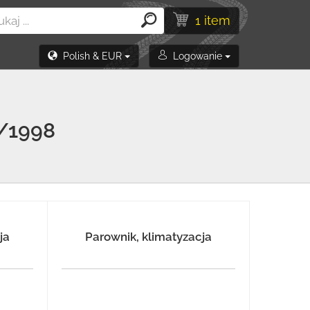
1 item
Polish & EUR
Logowanie
/1998
ja
Parownik, klimatyzacja