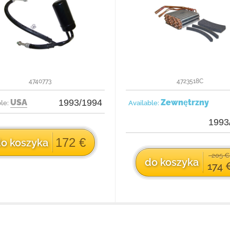
4740773
4723518C
USA
1993/1994
Zewnętrzny
ble:
Available:
1993
172 €
o koszyka
205 
do koszyka
174 