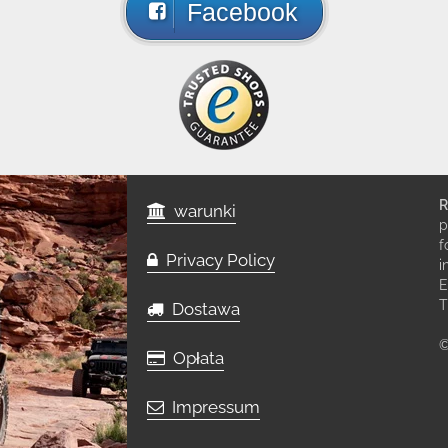
Facebook
R
warunki
p
f
Privacy Policy
i
E
T
Dostawa
©
Opłata
Impressum