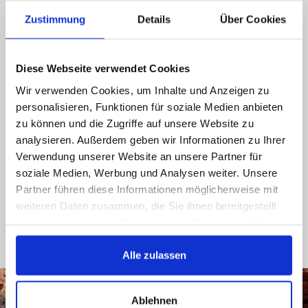
Call us, e-mail us, social us, you get an answer
Zustimmung
Details
Über Cookies
ASAP
089 - 41 61 08 780
Diese Webseite verwendet Cookies
(9:30-14:00 16:00-19:00)
Wir verwenden Cookies, um Inhalte und Anzeigen zu
personalisieren, Funktionen für soziale Medien anbieten
info@rbs-handel.de
zu können und die Zugriffe auf unsere Website zu
analysieren. Außerdem geben wir Informationen zu Ihrer
Facebook
Verwendung unserer Website an unsere Partner für
soziale Medien, Werbung und Analysen weiter. Unsere
Partner führen diese Informationen möglicherweise mit
weiteren Daten zusammen, die Sie ihnen bereitgestellt
haben oder die sie im Rahmen Ihrer Nutzung der Dienste
gesammelt haben.
Alle zulassen
Ablehnen