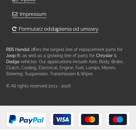
Impressum
Formularz odstąpienia od umowy
RBS Handel
offers the largest line of replacement parts for
Jeep ®
, as well as a growing line of parts for
Chrysler
&
Dodge
vehicles. Our applications include Axle, Body, Brake,
Clutch, Cooling, Electrical, Engine, Fuel, Lamps, Mirrors,
Steering, Suspension, Transmission & Wiper.
© All rights reserved 2013 - 2026