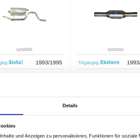
52018162
52020110
Sista!
1993/1995
Ekstern
1993
glig:
Tillgänglig:
319 €
372 
Köp nu för
Köp nu för
Details
Cookies
nhalte und Anzeigen zu personalisieren, Funktionen für soziale
Alla priser inkluderar moms