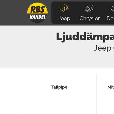
Jeep
Chrysler
Do
Ljuddämpar
Jeep
Tailpipe
Mi