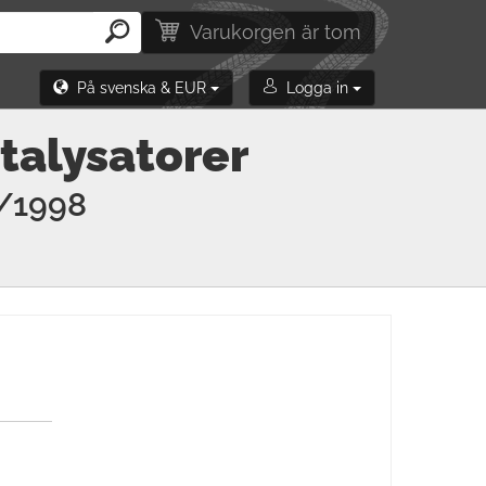
Varukorgen är tom
På svenska & EUR
Logga in
talysatorer
/1998