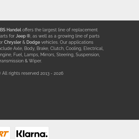
BS Handel
offers the largest line of replacement
arts for
Jeep ®
, as well as a growing line of parts
or
Chrysler
&
Dodge
vehicles. Our applications
nclude Axle, Body, Brake, Clutch, Cooling, Electrical,
ngine, Fuel, Lamps, Mirrors, Steering, Suspension,
ransmission & Wiper.
 All rights reserved 2013 - 2026