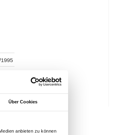
/1995
€
Über Cookies
 Medien anbieten zu können