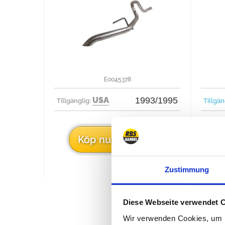
E0045378
USA
1993/1995
Tillgänglig:
Tillgän
97 €
Köp nu för
Zustimmung
Diese Webseite verwendet 
Wir verwenden Cookies, um I