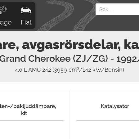
dge
Fiat
e, avgasrörsdelar, ka
Grand Cherokee (ZJ/ZG)
- 1992
3
4.0 L AMC 242
(3959 cm
/142 kW/Bensin)
tten-/bakljuddämpare,
Katalysator
kit