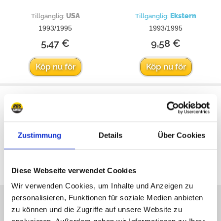
USA
Ekstern
Tillgänglig:
Tillgänglig:
1993/1995
1993/1995
5,47 €
9,58 €
Köp nu för
Köp nu för
Zustimmung
Details
Über Cookies
Alla priser inkluderar moms
Diese Webseite verwendet Cookies
Wir verwenden Cookies, um Inhalte und Anzeigen zu
personalisieren, Funktionen für soziale Medien anbieten
Vi är på nätet
zu können und die Zugriffe auf unsere Website zu