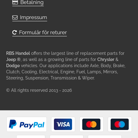
Betalning
Impressum
Formulär för returer
RBS Handel
offers the largest line of replacement parts for
Jeep ®
, as well as a growing line of parts for
Chrysler
&
Dodge
vehicles. Our applications include Axle, Body, Brake,
Clutch, Cooling, Electrical, Engine, Fuel, Lamps, Mirrors,
Steering, Suspension, Transmission & Wiper.
© All rights reserved 2013 - 2026