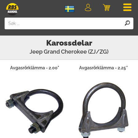
Men
Logga
Varukorg
in
Karossdelar
Jeep
Grand Cherokee (ZJ/ZG)
Avgasrörklämma - 2.00"
Avgasrörklämma - 2.25''