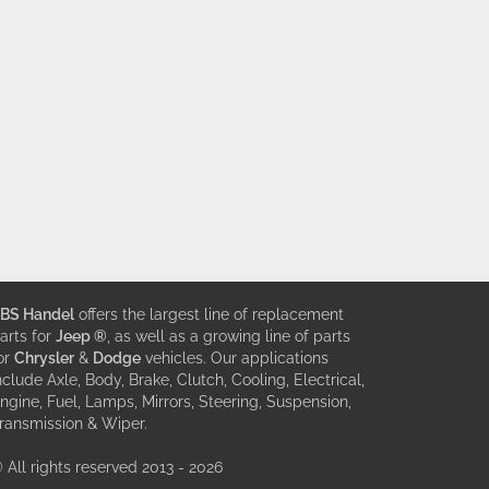
BS Handel
offers the largest line of replacement
arts for
Jeep ®
, as well as a growing line of parts
or
Chrysler
&
Dodge
vehicles. Our applications
nclude Axle, Body, Brake, Clutch, Cooling, Electrical,
ngine, Fuel, Lamps, Mirrors, Steering, Suspension,
ransmission & Wiper.
 All rights reserved 2013 - 2026