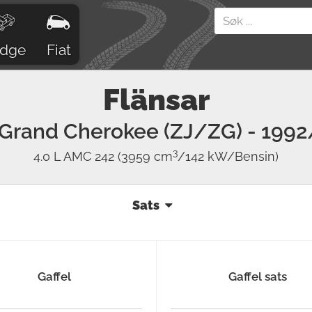
dge
Fiat
Flänsar
Grand Cherokee (ZJ/ZG)
- 1992
3
4.0 L AMC 242
(3959 cm
/142 kW/Bensin)
Sats
Gaffel
Gaffel sats