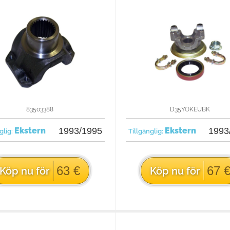
83503388
D35YOKEUBK
Ekstern
1993/1995
Ekstern
1993
glig:
Tillgänglig:
63 €
67 
Köp nu för
Köp nu för