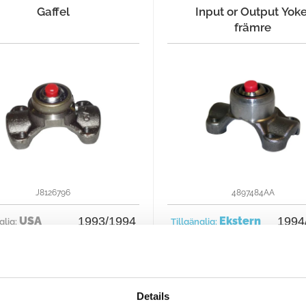
Gaffel
Input or Output Yoke
främre
J8126796
4897484AA
USA
1993/1994
Ekstern
1994
glig:
Tillgänglig:
107 €
114 
Köp nu för
Köp nu för
Details