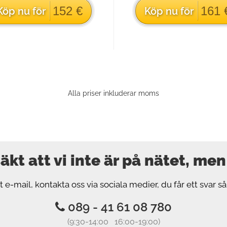
152 €
161 
Köp nu för
Köp nu för
Alla priser inkluderar moms
äkt att vi inte är på nätet, men s
t e-mail, kontakta oss via sociala medier, du får ett svar s
089 - 41 61 08 780
(9:30-14:00 16:00-19:00)