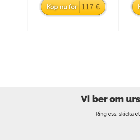
117 €
Köp nu för
Vi ber om urs
Ring oss, skicka et