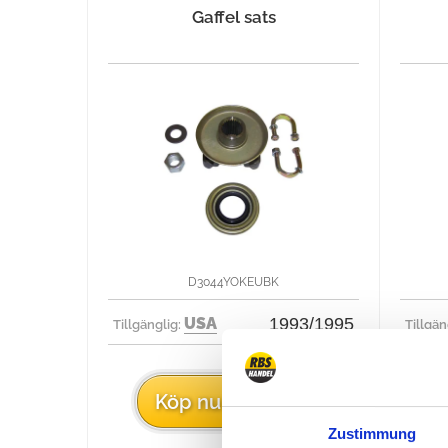
Gaffel sats
D3044YOKEUBK
USA
1993/1995
Tillgänglig:
Tillgän
89 €
Köp nu för
Zustimmung