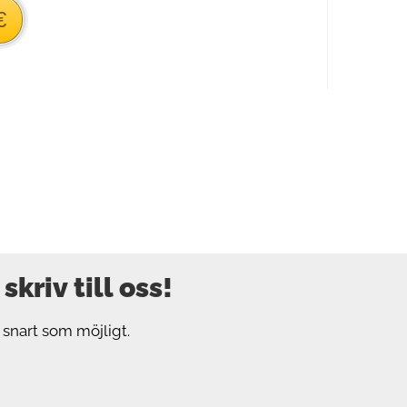
€
kriv till oss!
å snart som möjligt.