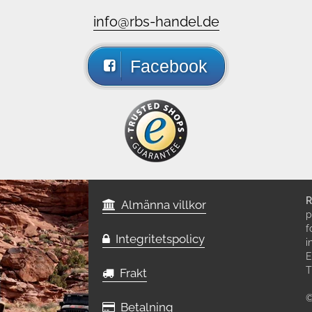
info@rbs-handel.de
Facebook
R
Almänna villkor
p
f
Integritetspolicy
i
E
T
Frakt
©
Betalning