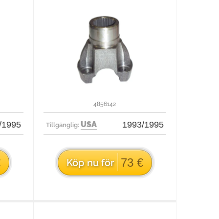
4856142
/1995
USA
1993/1995
Tillgänglig:
€
73 €
Köp nu för