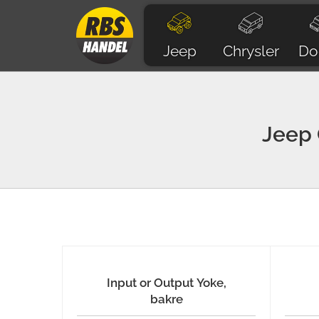
Jeep
Chrysler
Do
Jeep
Input or Output Yoke,
bakre