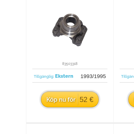
83503318
Ekstern
1993/1995
Tillgänglig:
Tillgän
52 €
Köp nu för