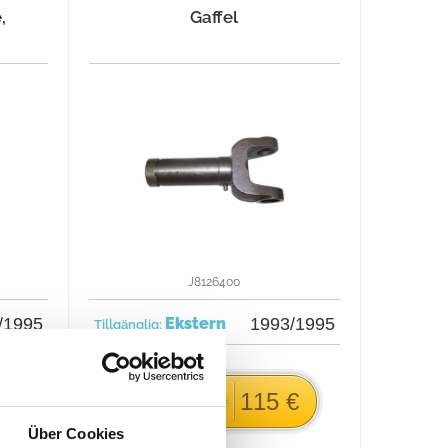
,
Gaffel
J8126400
/1995
Ekstern
1993/1995
Tillgänglig:
€
115 €
Köp nu för
Über Cookies