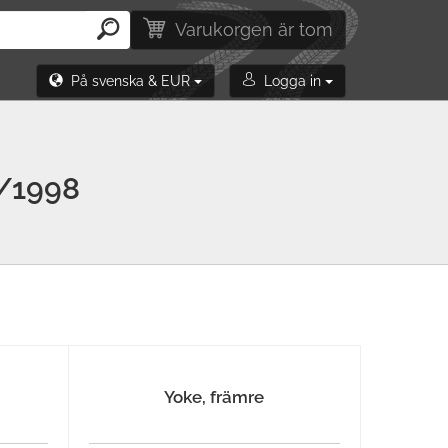
Varukorgen är tom
På svenska & EUR
Logga in
/1998
Yoke, främre