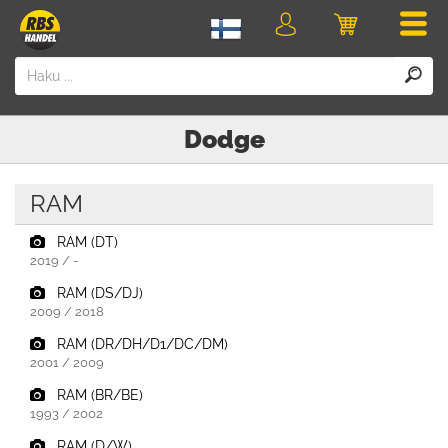
Men
Kirjaudu
Ostoskori
sisään
Dodge
RAM
RAM (DT)
2019 / -
RAM (DS/DJ)
2009 / 2018
RAM (DR/DH/D1/DC/DM)
2001 / 2009
RAM (BR/BE)
1993 / 2002
RAM (D/W)