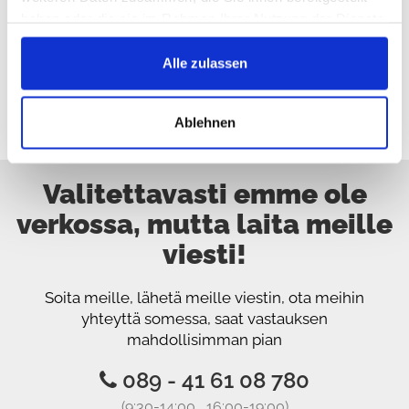
Avenger (JS)
haben oder die sie im Rahmen Ihrer Nutzung der Dienste
2007 / 2014
gesammelt haben.
Magnum (LX)
Alle zulassen
2004 / 2008
Ablehnen
Valitettavasti emme ole
verkossa, mutta laita meille
viesti!
Soita meille, lähetä meille viestin, ota meihin
yhteyttä somessa, saat vastauksen
mahdollisimman pian
089 - 41 61 08 780
(9:30-14:00 16:00-19:00)