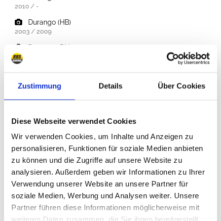
2010 / -
Durango (HB)
2003 / 2009
Durango (DN)
1997 / 2003
Dakota
Zustimmung
Details
Über Cookies
Dakota (ND)
2005 / 2011
Diese Webseite verwendet Cookies
Dakota (AN)
1997 / 2004
Wir verwenden Cookies, um Inhalte und Anzeigen zu
personalisieren, Funktionen für soziale Medien anbieten
Dakota (N)
zu können und die Zugriffe auf unsere Website zu
1987 / 1996
analysieren. Außerdem geben wir Informationen zu Ihrer
Sedan
Verwendung unserer Website an unsere Partner für
soziale Medien, Werbung und Analysen weiter. Unsere
Dart (PF)
Partner führen diese Informationen möglicherweise mit
2012 / 2016
weiteren Daten zusammen, die Sie ihnen bereitgestellt