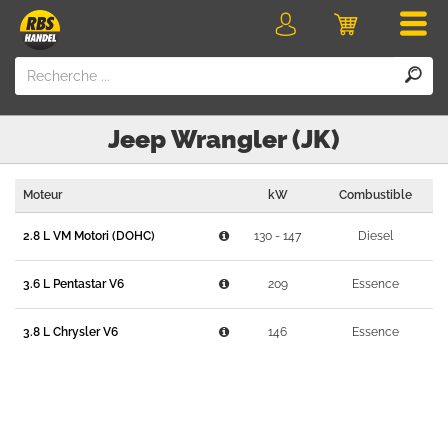
Men
Login
Panier
Jeep
Wrangler (JK)
Moteur
kW
Combustible
2.8 L VM Motori (DOHC)
130 - 147
Diesel
3.6 L Pentastar V6
209
Essence
3.8 L Chrysler V6
146
Essence